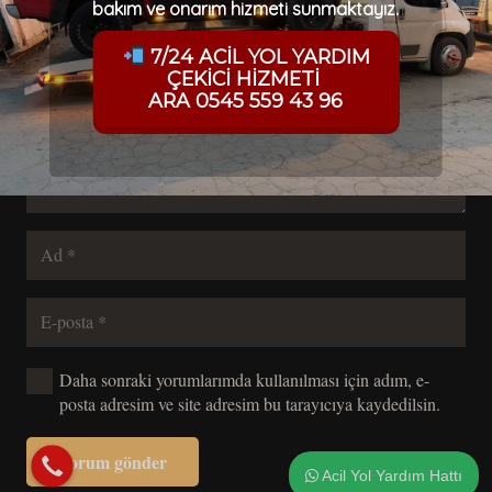
E-posta adresiniz yayınlanmayacak.
Gerekli alanlar
*
ile
bakım ve onarım hizmeti sunmaktayız.
işaretlenmişlerdir
7/24 ACİL YOL YARDIM
ÇEKİCİ HİZMETİ
ARA 0545 559 43 96
Daha sonraki yorumlarımda kullanılması için adım, e-
posta adresim ve site adresim bu tarayıcıya kaydedilsin.
Yorum gönder
Acil Yol Yardım Hattı