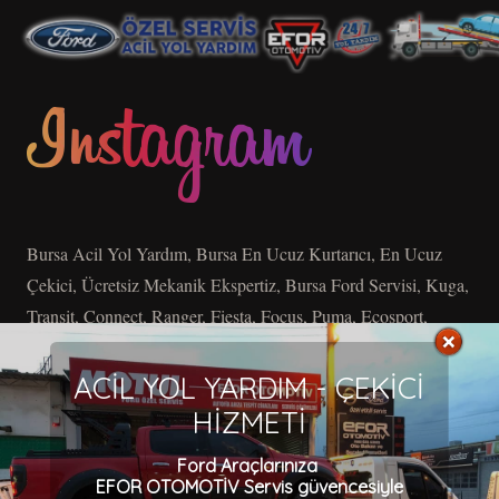
Bursa Acil Yol Yardım, Bursa En Ucuz Kurtarıcı, En Ucuz
Çekici, Ücretsiz Mekanik Ekspertiz, Bursa Ford Servisi, Kuga,
Transit, Connect, Ranger, Fiesta, Focus, Puma, Ecosport,
Focus, Connect, Courier, Tourneo, Mondeo, C-Max, S-Max,
ACİL YOL YARDIM - ÇEKİCİ
HİZMETİ
Bir yanıt yazın
Ford Araçlarınıza
EFOR OTOMOTİV Servis güvencesiyle