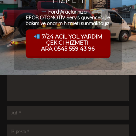
HİZMETİ
Focus, Connect, Courier, Tourneo, Mondeo, C-Max, S-Max,
Ford Araçlarınıza
EFOR OTOMOTİV Servis güvencesiyle
bakım ve onarım hizmeti sunmaktayız.
Bir yanıt yazın
7/24 ACİL YOL YARDIM
ÇEKİCİ HİZMETİ
E-posta adresiniz yayınlanmayacak.
Gerekli alanlar
*
ile
ARA 0545 559 43 96
işaretlenmişlerdir