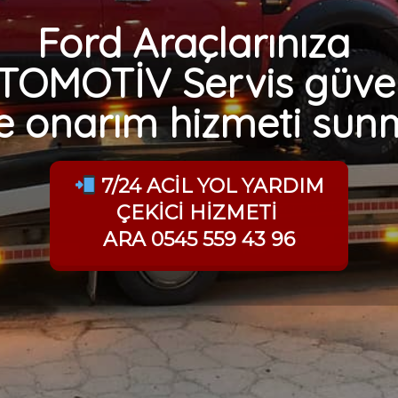
S-Max,
Ford Araçlarınıza
TOMOTİV Servis güven
e onarım hizmeti sunm
7/24 ACİL YOL YARDIM
le işaretlenmişlerdir
ÇEKİCİ HİZMETİ
ARA 0545 559 43 96