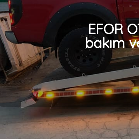
Focus, Connect, Courier, Tourneo, Mondeo, C-Max, 
EFOR O
bakım v
Bir yanıt yazın
E-posta adresiniz yayınlanmayacak.
Gerekli alanlar
*
i