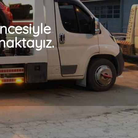
cesiyle
aktayız.