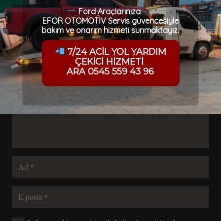
Ford Araçlarınıza
EFOR OTOMOTİV Servis güvencesiyle
bakım ve onarım hizmeti sunmaktayız.
Bir yanıt yazın
7/24 ACİL YOL YARDIM
E-posta adresiniz yayınlanmayacak.
Gerekli alanlar
*
ile
ÇEKİCİ HİZMETİ
işaretlenmişlerdir
ARA 0545 559 43 96