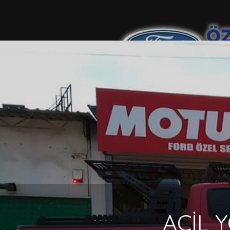
Welcome to WordPress. This is your first post. Edit or de
1
Yorum
.
Yeni Yorum
ACİL 