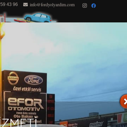
info@fordyolyardim.com
559 43 96
İZMETİ