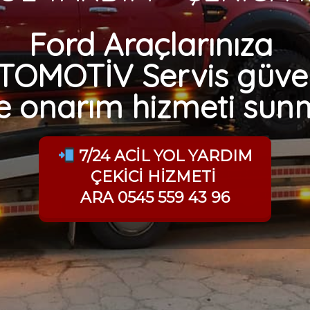
Ford Araçlarınıza
TOMOTİV Servis güven
comments, please visit the Comments screen in the dashboard.
e onarım hizmeti sunm
7/24 ACİL YOL YARDIM
ÇEKİCİ HİZMETİ
le işaretlenmişlerdir
ARA 0545 559 43 96