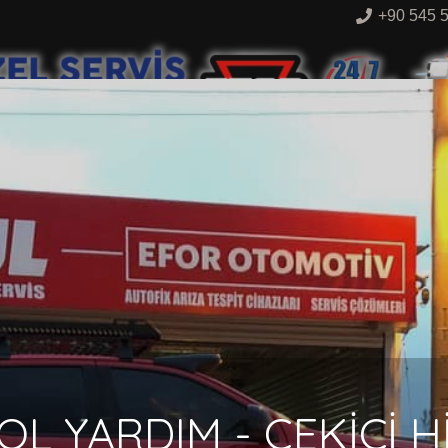
+90 545 
lete it, then start writing!
YOL YARDIM - ÇEKİCİ H